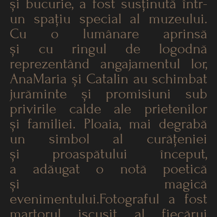
și bucurie, a fost susținută într-
un spațiu special al muzeului.
Cu o lumânare aprinsă
și cu ringul de logodnă
reprezentând angajamentul lor,
AnaMaria și Catalin au schimbat
jurăminte și promisiuni sub
privirile calde ale prietenilor
și familiei. Ploaia, mai degrabă
un simbol al curățeniei
și proaspătului început,
a adăugat o notă poetică
și magică
evenimentului.Fotograful a fost
martorul iscusit al fiecărui