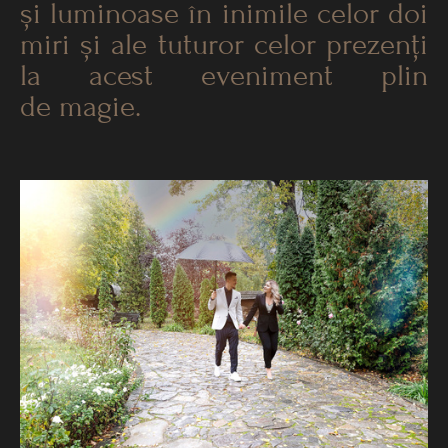
și luminoase în inimile celor doi
miri și ale tuturor celor prezenți
la acest eveniment plin
de magie.